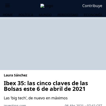
Contribuye
HOME
POLÍTICA
MUNDO
PERIODISMO
ECONOMÍA
Laura Sánchez
Ibex 35: las cinco claves de las
Bolsas este 6 de abril de 2021
OS
Las ‘big tech’, de nuevo en máximos
investing.com
06 Abr 2021 - 07:42 CET