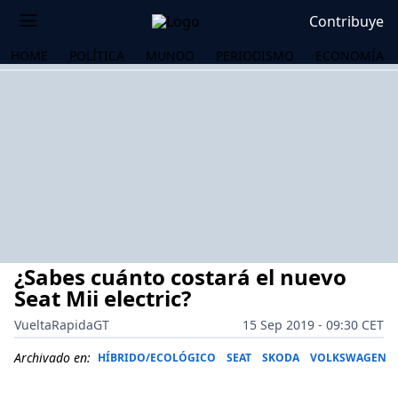
Contribuye
HOME
POLÍTICA
MUNDO
PERIODISMO
ECONOMÍA
¿Sabes cuánto costará el nuevo
Seat Mii electric?
VueltaRapidaGT
15 Sep 2019 - 09:30 CET
OS
Archivado en:
HÍBRIDO/ECOLÓGICO
SEAT
SKODA
VOLKSWAGEN