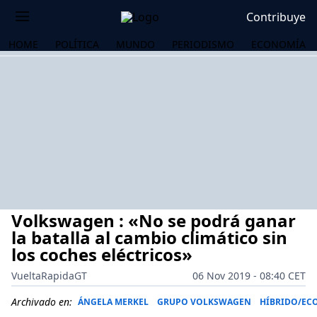
Contribuye
HOME
POLÍTICA
MUNDO
PERIODISMO
ECONOMÍA
Volkswagen : «No se podrá ganar
la batalla al cambio climático sin
los coches eléctricos»
VueltaRapidaGT
06 Nov 2019 - 08:40 CET
OS
Archivado en:
ÁNGELA MERKEL
GRUPO VOLKSWAGEN
HÍBRIDO/EC