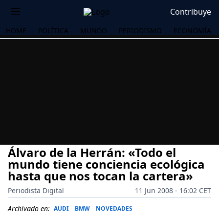
Contribuye
HOME
POLÍTICA
MUNDO
PERIODISMO
ECONOMÍA
Álvaro de la Herrán: «Todo el
mundo tiene conciencia ecológica
hasta que nos tocan la cartera»
Periodista Digital
11 Jun 2008 - 16:02 CET
OS
Archivado en:
AUDI
BMW
NOVEDADES