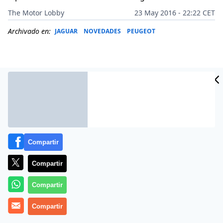
The Motor Lobby
23 May 2016 - 22:22 CET
Archivado en:
JAGUAR
NOVEDADES
PEUGEOT
Compartir
Compartir
Compartir
Las ventas de SUV en Europa se han multiplicado
por
2,5 desde hace 7 años
, cuando se lanzó la primera
Compartir
generación del
Peugeot 3008
. Actualmente, 1 de cada