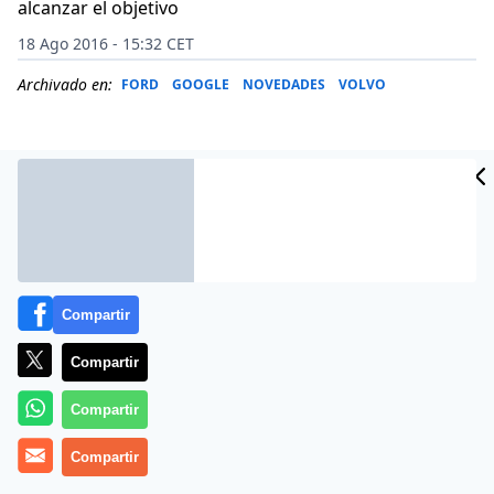
alcanzar el objetivo
18 Ago 2016 - 15:32 CET
Archivado en:
FORD
GOOGLE
NOVEDADES
VOLVO
Compartir
Compartir
Compartir
Ford
ha anunciado la voluntad de desarrollar
un
vehículo totalmente autónomo, para uso
Compartir
compartido, en 2021
. Han realizado fuertes