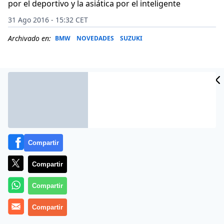
por el deportivo y la asiática por el inteligente
31 Ago 2016 - 15:32 CET
Archivado en:
BMW
NOVEDADES
SUZUKI
Compartir
Compartir
Compartir
Septiembre nos espera con la vuelta a la rutina de los
atascos diarios y la jungla de asfalto para hacernos
Compartir
olvidar el periodo vacacional, pero el mercado de las