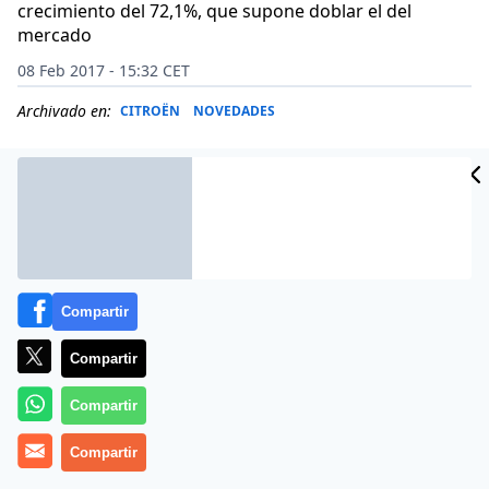
crecimiento del 72,1%, que supone doblar el del
mercado
08 Feb 2017 - 15:32 CET
Archivado en:
CITROËN
NOVEDADES
Compartir
Compartir
Compartir
Compartir
Con una gama de vehículos comerciales renovada,
Citroën empieza 2017 con 2.179 matriculaciones en