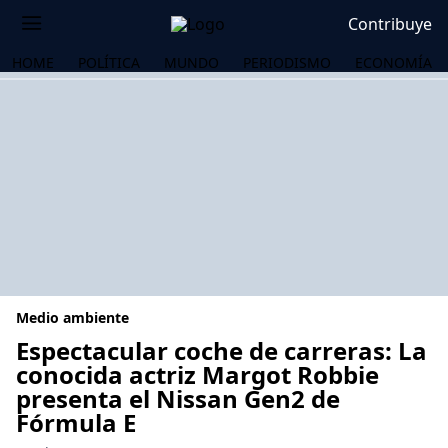
Contribuye
HOME
POLÍTICA
MUNDO
PERIODISMO
ECONOMÍA
Medio ambiente
Espectacular coche de carreras: La
conocida actriz Margot Robbie
presenta el Nissan Gen2 de
OS
Fórmula E