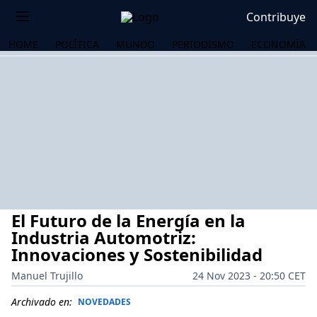
Contribuye
HOME
POLÍTICA
MUNDO
PERIODISMO
ECONOMÍA
El Futuro de la Energía en la
Industria Automotriz:
Innovaciones y Sostenibilidad
Manuel Trujillo
24 Nov 2023 - 20:50 CET
OS
Archivado en:
NOVEDADES