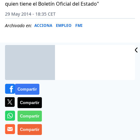
quien tiene el Boletín Oficial del Estado"
29 May 2014 - 18:35 CET
Archivado en:
ACCIONA
EMPLEO
FMI
Compartir
Compartir
Compartir
La economía no es complicada…si sabe consultar las
Compartir
fuentes adecuadas. Aquí, en este entrevista en
Periodista Digital
, Carlos Rodríguez Braun e Ignacio