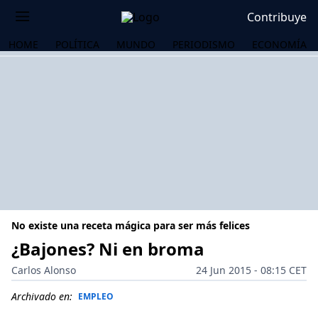
Contribuye
HOME
POLÍTICA
MUNDO
PERIODISMO
ECONOMÍA
No existe una receta mágica para ser más felices
¿Bajones? Ni en broma
Carlos Alonso
24 Jun 2015 - 08:15 CET
OS
Archivado en:
EMPLEO