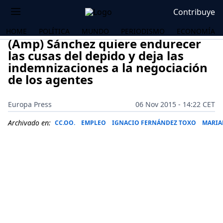
Contribuye
HOME
POLÍTICA
MUNDO
PERIODISMO
ECONOMÍA
(Amp) Sánchez quiere endurecer
las cusas del depido y deja las
indemnizaciones a la negociación
de los agentes
Europa Press
06 Nov 2015 - 14:22 CET
Archivado en:
CC.OO.
EMPLEO
IGNACIO FERNÁNDEZ TOXO
MARIA
OS