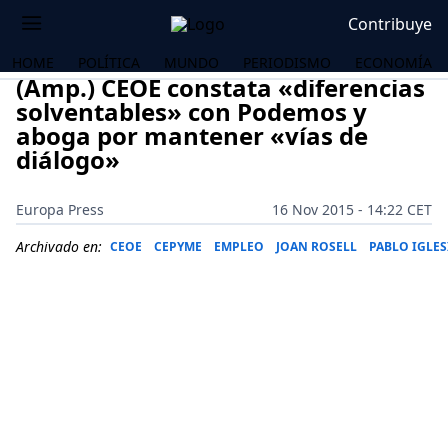
Contribuye
HOME
POLÍTICA
MUNDO
PERIODISMO
ECONOMÍA
(Amp.) CEOE constata «diferencias
solventables» con Podemos y
aboga por mantener «vías de
diálogo»
Europa Press
16 Nov 2015 - 14:22 CET
Archivado en:
CEOE
CEPYME
EMPLEO
JOAN ROSELL
PABLO IGLES
OS