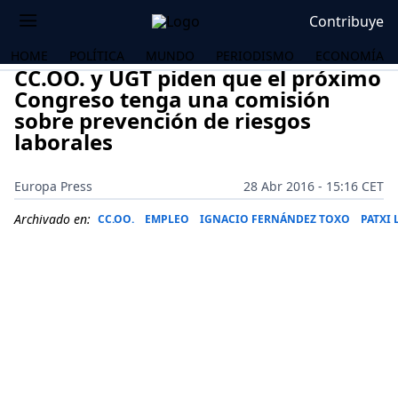
Contribuye
HOME
POLÍTICA
MUNDO
PERIODISMO
ECONOMÍA
CC.OO. y UGT piden que el próximo
Congreso tenga una comisión
sobre prevención de riesgos
laborales
Europa Press
28 Abr 2016 - 15:16 CET
Archivado en:
CC.OO.
EMPLEO
IGNACIO FERNÁNDEZ TOXO
PATXI 
OS