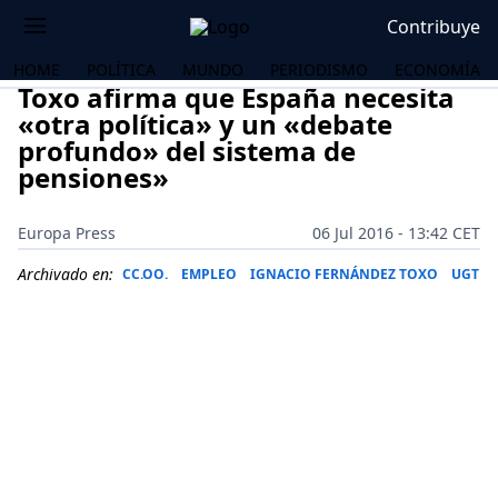
Contribuye
HOME
POLÍTICA
MUNDO
PERIODISMO
ECONOMÍA
Toxo afirma que España necesita
«otra política» y un «debate
profundo» del sistema de
pensiones»
Europa Press
06 Jul 2016 - 13:42 CET
Archivado en:
CC.OO.
EMPLEO
IGNACIO FERNÁNDEZ TOXO
UGT
OS