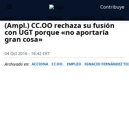
Contribuye
HOME
POLÍTICA
MUNDO
PERIODISMO
ECONOMÍA
(Ampl.) CC.OO rechaza su fusión
con UGT porque «no aportaría
gran cosa»
04 Oct 2016 - 16:42 CET
Archivado en:
ACCIONA
CC.OO.
EMPLEO
IGNACIO FERNÁNDEZ TO
OS