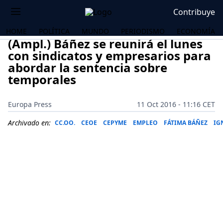
Contribuye
HOME
POLÍTICA
MUNDO
PERIODISMO
ECONOMÍA
(Ampl.) Báñez se reunirá el lunes
con sindicatos y empresarios para
abordar la sentencia sobre
temporales
Europa Press
11 Oct 2016 - 11:16 CET
Archivado en:
CC.OO.
CEOE
CEPYME
EMPLEO
FÁTIMA BÁÑEZ
IG
OS