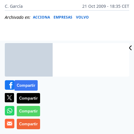
C. García
21 Oct 2009 - 18:35 CET
Archivado en:
ACCIONA
EMPRESAS
VOLVO
Compartir
Compartir
Más información
Compartir
Compartir