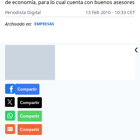
de economía, para lo cual cuenta con buenos asesores
Periodista Digital
13 Feb 2010 - 10:33 CET
Archivado en:
EMPRESAS
Compartir
Compartir
Compartir
Lo grave es que, desde el primer minuto y a pesar de
sus carencias en la disciplina, se ha erigido en el
Compartir
auténtico hacedor de la política económica del país, de