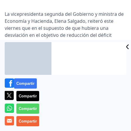
La vicepresidenta segunda del Gobierno y ministra de
Economía y Hacienda, Elena Salgado, reiteró este
viernes que en el supuesto de que hubiera una
desviación en el objetivo de reducción del déficit
público, algo que «no contemplamos», el Ejecutivo
«actuaría».
En la rueda de prensa posterior al Consejo de
Ministros, la vicepresidenta segunda indicó que se
«están cumpliendo y van a seguir haciéndolo» las
previsiones del Gobierno.
Compartir
Salgado quiso dejar claro que ningún responsable
Compartir
europeo ha dicho que las medidas económicas
adoptadas por España no están dando los resultados
Compartir
previstos, y agregó que «estamos cumpliendo con
nuestro ajuste fiscal».
Compartir