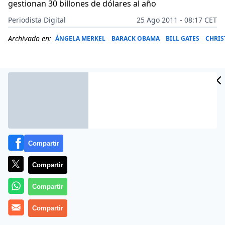
gestionan 30 billones de dólares al año
Periodista Digital
25 Ago 2011 - 08:17 CET
Archivado en:
ÁNGELA MERKEL
BARACK OBAMA
BILL GATES
CHRIS
Compartir
Compartir
Compartir
Entre las cien mujeres más poderosas del planeta sólo
hay una española, en el puesto 77, Ana Patricia Botín
Compartir
(50 años), presidenta de Banesto.