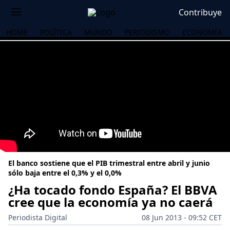
Contribuye
HOME
POLÍTICA
MUNDO
PERIODISMO
ECONOMÍA
El banco sostiene que el PIB trimestral entre abril y junio
sólo baja entre el 0,3% y el 0,0%
¿Ha tocado fondo España? El BBVA
cree que la economía ya no caerá
OS
Periodista Digital
08 Jun 2013 - 09:52 CET