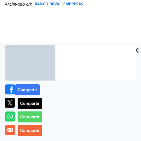
Archivado en:
BANCO BBVA
EMPRESAS
Compartir
Más información
Compartir
Compartir
Compartir