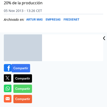
20% de la producción
05 Nov 2013 - 13:26 CET
Archivado en:
ARTUR MAS
EMPRESAS
FREIXENET
Compartir
Compartir
Compartir
El presidente del Foro de Marcas Renombradas
Compartir
Españolas y de Freixenet, José Luis Bonet, ha
reconocido este martes 5 de noviembre de 2013 que