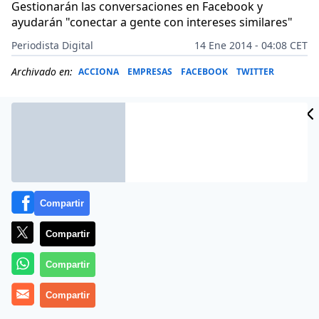
Gestionarán las conversaciones en Facebook y
ayudarán "conectar a gente con intereses similares"
Periodista Digital
14 Ene 2014 - 04:08 CET
Archivado en:
ACCIONA
EMPRESAS
FACEBOOK
TWITTER
Compartir
Compartir
Compartir
La red social Facebook ha comprado este lunes la
Compartir
plataforma de conversación Branch. El consejero