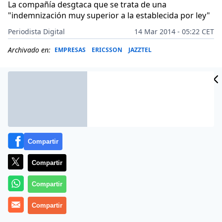
La compañía desgtaca que se trata de una
"indemnización muy superior a la establecida por ley"
Periodista Digital
14 Mar 2014 - 05:22 CET
Archivado en:
EMPRESAS
ERICSSON
JAZZTEL
Compartir
Compartir
Compartir
La operadora Jazztel va a compensar a todos sus
Compartir
clientes de forma automática abonándoles cinco