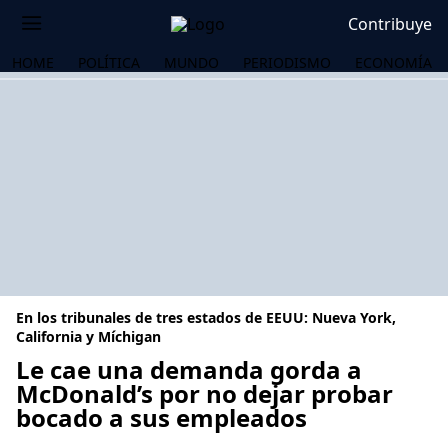
Contribuye
HOME
POLÍTICA
MUNDO
PERIODISMO
ECONOMÍA
En los tribunales de tres estados de EEUU: Nueva York,
California y Míchigan
Le cae una demanda gorda a
McDonald’s por no dejar probar
OS
bocado a sus empleados