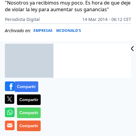
"Nosotros ya recibimos muy poco. Es hora de que deje
de violar la ley para aumentar sus ganancias"
Periodista Digital
14 Mar 2014 - 06:12 CET
Archivado en:
EMPRESAS
MCDONALD'S
Compartir
Compartir
Compartir
Le ha caído gorda a la compañía de comida rápida, y
Compartir
es que no ganan para disgustos. Ahora, en los