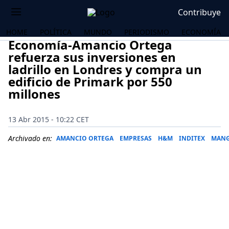
Contribuye
HOME
POLÍTICA
MUNDO
PERIODISMO
ECONOMÍA
Economía-Amancio Ortega
refuerza sus inversiones en
ladrillo en Londres y compra un
edificio de Primark por 550
millones
13 Abr 2015 - 10:22 CET
Archivado en:
AMANCIO ORTEGA
EMPRESAS
H&M
INDITEX
MAN
OS