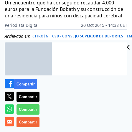
Un encuentro que ha conseguido recaudar 4.000
euros para la Fundación Bobath y su construcción de
una residencia para niños con discapacidad cerebral
Periodista Digital
20 Oct 2015 - 14:38 CET
Archivado en:
CITROËN
CSD - CONSEJO SUPERIOR DE DEPORTES
EM
Compartir
Compartir
Compartir
Compartir
Celebración por todo lo alto del deporte más solidario,