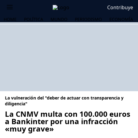
Contribuye
HOME
POLÍTICA
MUNDO
PERIODISMO
ECONOMÍA
La vulneración del "deber de actuar con transparencia y
diligencia"
La CNMV multa con 100.000 euros
a Bankinter por una infracción
OS
«muy grave»