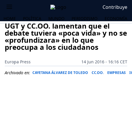
Contribuye
HOME
POLÍTICA
MUNDO
PERIODISMO
ECONOMÍA
UGT y CC.OO. lamentan que el
debate tuviera «poca vida» y no se
«profundizara» en lo que
preocupa a los ciudadanos
Europa Press
14 Jun 2016 - 16:16 CET
Archivado en:
CAYETANA ÁLVAREZ DE TOLEDO
CC.OO.
EMPRESAS
I
OS