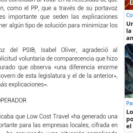
ón, como el PP, que a través de su portavoz
Co
es importante que seden las explicaciones
U
ner algún tipo de solución para minimizar los
la
an
oz del PSIB, Isabel Oliver, agradeció al
olicitud voluntaria de comparecencia que hizo
rado que observa «una diferencia enorme
vern de esta legislatura y el de la anterior»,
ás explicaciones».
OPERADOR
Pa
Lo
plicaba que Low Cost Travel «ha generado una
po
el
rtante para las empresas locales, cifrada en