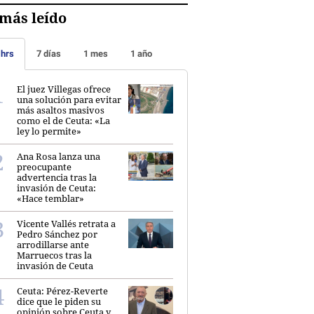
más leído
 hrs
7 días
1 mes
1 año
El juez Villegas ofrece
una solución para evitar
más asaltos masivos
como el de Ceuta: «La
ley lo permite»
Ana Rosa lanza una
preocupante
advertencia tras la
invasión de Ceuta:
«Hace temblar»
Vicente Vallés retrata a
Pedro Sánchez por
arrodillarse ante
Marruecos tras la
invasión de Ceuta
Ceuta: Pérez-Reverte
dice que le piden su
opinión sobre Ceuta y