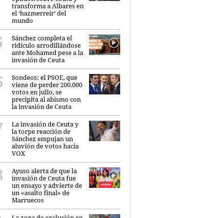
transforma a Albares en
el ‘hazmerreír’ del
mundo
Sánchez completa el
ridículo arrodillándose
ante Mohamed pese a la
invasión de Ceuta
Sondeos: el PSOE, que
viene de perder 200.000
votos en julio, se
precipita al abismo con
la invasión de Ceuta
La invasión de Ceuta y
la torpe reacción de
Sánchez empujan un
aluvión de votos hacia
VOX
Ayuso alerta de que la
invasión de Ceuta fue
un ensayo y advierte de
un «asalto final» de
Marruecos
La zona de exclusión en