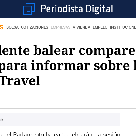
S
BOLSA
COTIZACIONES
EMPRESAS
VIVIENDA
EMPLEO
INSTITUCION
dente balear compare
para informar sobre 
Travel
ca
 del Parlamento balear celebrará una sesión