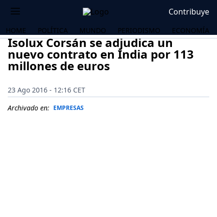
Contribuye
HOME
POLÍTICA
MUNDO
PERIODISMO
ECONOMÍA
Isolux Corsán se adjudica un
nuevo contrato en India por 113
millones de euros
23 Ago 2016 - 12:16 CET
Archivado en:
EMPRESAS
OS