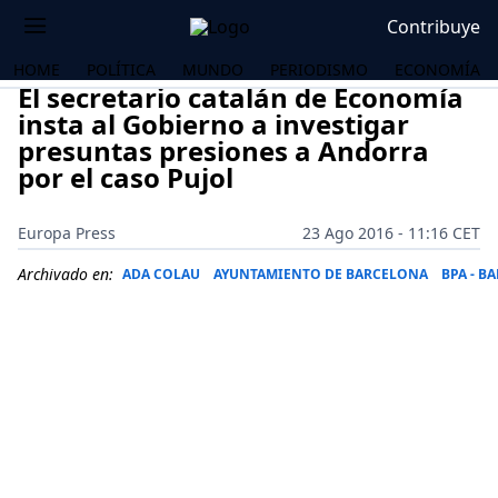
Contribuye
HOME
POLÍTICA
MUNDO
PERIODISMO
ECONOMÍA
El secretario catalán de Economía
insta al Gobierno a investigar
presuntas presiones a Andorra
por el caso Pujol
Europa Press
23 Ago 2016 - 11:16 CET
Archivado en:
ADA COLAU
AYUNTAMIENTO DE BARCELONA
BPA - B
OS