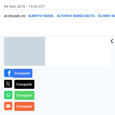
04 Nov 2016 - 19:42 CET
Archivado en:
ALBERTO NADAL
ALFONSO MARÍA DASTIS
ÁLVARO N
Compartir
Compartir
Compartir
El nuevo ministro de Energía, Turismo y Agenda
Digital, Alvaro Nadal, ha afirmado que la transición
Compartir
energética, la agenda digital y potenciar la «joya» del