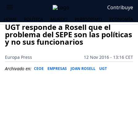
Contribuye
HOME
POLÍTICA
MUNDO
PERIODISMO
ECONOMÍA
UGT responde a Rosell que el
problema del SEPE son las políticas
y no sus funcionarios
Europa Press
12 Nov 2016 - 13:16 CET
Archivado en:
CEOE
EMPRESAS
JOAN ROSELL
UGT
OS