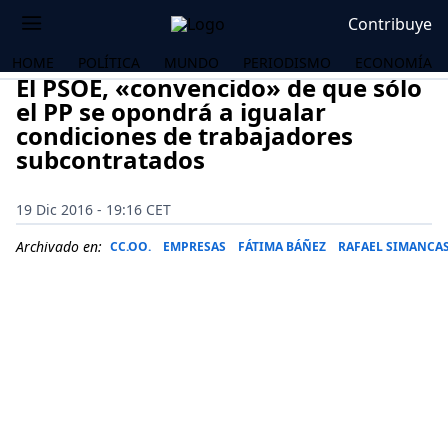
Contribuye
HOME
POLÍTICA
MUNDO
PERIODISMO
ECONOMÍA
El PSOE, «convencido» de que sólo
el PP se opondrá a igualar
condiciones de trabajadores
subcontratados
19 Dic 2016 - 19:16 CET
Archivado en:
CC.OO.
EMPRESAS
FÁTIMA BÁÑEZ
RAFAEL SIMANCA
OS