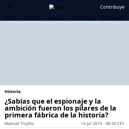
Contribuye
HOME
POLÍTICA
MUNDO
PERIODISMO
ECONOMÍA
Historia
¿Sabías que el espionaje y la
ambición fueron los pilares de la
primera fábrica de la historia?
OS
Manuel Trujillo
14 Jul 2019 - 08:50 CET