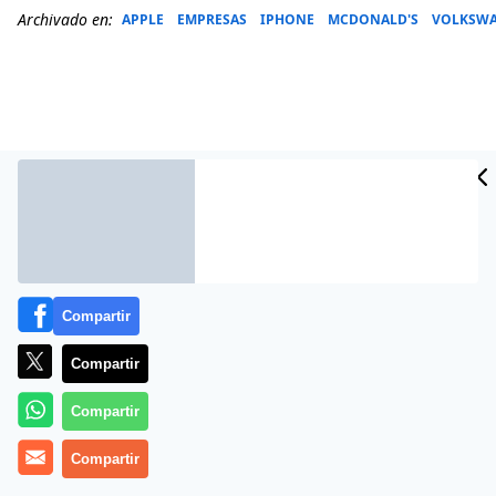
Archivado en:
APPLE
EMPRESAS
IPHONE
MCDONALD'S
VOLKSW
Compartir
Compartir
Más información
Compartir
Compartir