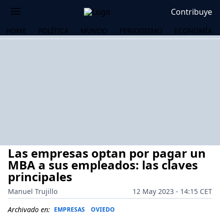
Contribuye
HOME
POLÍTICA
MUNDO
PERIODISMO
ECONOMÍA
Las empresas optan por pagar un
MBA a sus empleados: las claves
principales
Manuel Trujillo
12 May 2023 - 14:15 CET
OS
Archivado en:
EMPRESAS
OVIEDO