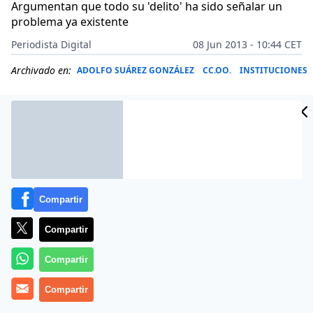
Argumentan que todo su 'delito' ha sido señalar un
problema ya existente
Periodista Digital
08 Jun 2013 - 10:44 CET
Archivado en:
ADOLFO SUÁREZ GONZÁLEZ
CC.OO.
INSTITUCIONES
Compartir
Compartir
Compartir
Hace mes y medio que se les encargó el trabajo. Se
Compartir
han reunido físcamente media docena de veces y se