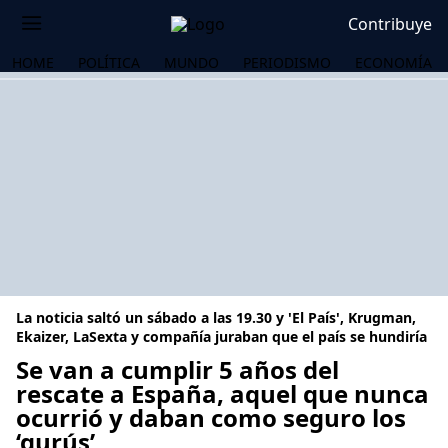
Contribuye
HOME
POLÍTICA
MUNDO
PERIODISMO
ECONOMÍA
La noticia saltó un sábado a las 19.30 y 'El País', Krugman,
Ekaizer, LaSexta y compañía juraban que el país se hundiría
Se van a cumplir 5 años del
rescate a España, aquel que nunca
OS
ocurrió y daban como seguro los
‘gurús’