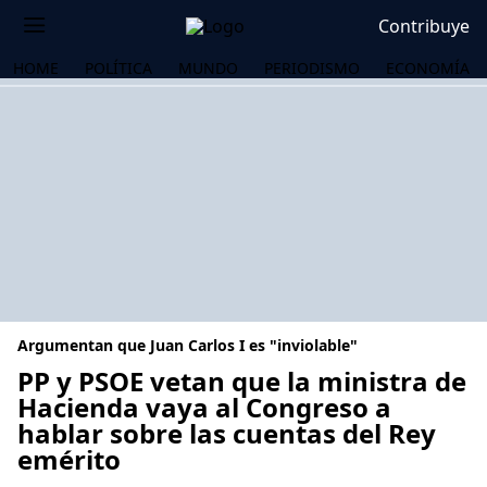
Contribuye
HOME
POLÍTICA
MUNDO
PERIODISMO
ECONOMÍA
Argumentan que Juan Carlos I es "inviolable"
PP y PSOE vetan que la ministra de
Hacienda vaya al Congreso a
hablar sobre las cuentas del Rey
OS
emérito