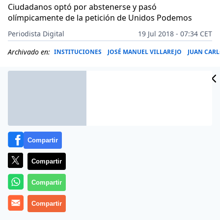
Ciudadanos optó por abstenerse y pasó
olímpicamente de la petición de Unidos Podemos
Periodista Digital
19 Jul 2018 - 07:34 CET
Archivado en:
INSTITUCIONES
JOSÉ MANUEL VILLAREJO
JUAN CARL
Compartir
Compartir
Compartir
Compartir
Nos ahorrran una nueva sesión de circo. El PP y PSOE
han tumbado en la Mesa del Congreso la solicitud de