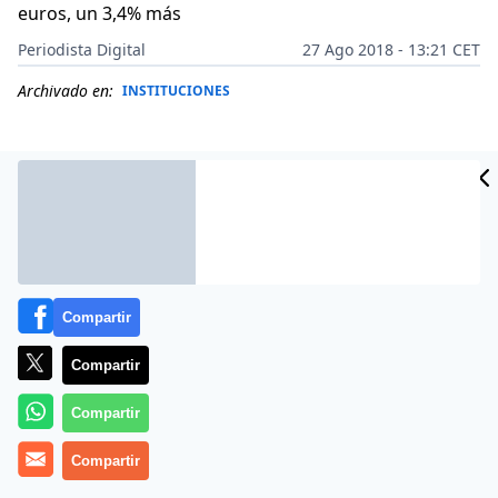
euros, un 3,4% más
Periodista Digital
27 Ago 2018 - 13:21 CET
Archivado en:
INSTITUCIONES
Compartir
Compartir
Compartir
Con esos datos, semejante demografía, tamaño
Compartir
envejecimiento general y tales políticos, incapaces de
coger el toro por los cuernos y contarle a la