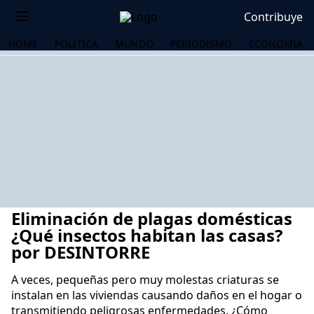
Contribuye
HOME
POLÍTICA
MUNDO
PERIODISMO
ECONOMÍA
Eliminación de plagas domésticas
¿Qué insectos habitan las casas?
por DESINTORRE
A veces, pequeñas pero muy molestas criaturas se
OS
instalan en las viviendas causando daños en el hogar o
transmitiendo peligrosas enfermedades. ¿Cómo