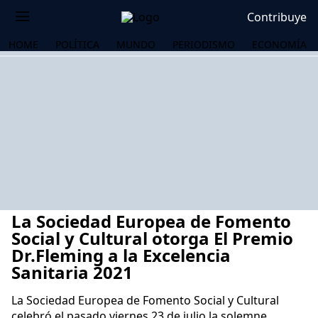
Contribuye
HOME
POLÍTICA
MUNDO
PERIODISMO
ECONOMÍA
La Sociedad Europea de Fomento
Social y Cultural otorga El Premio
Dr.Fleming a la Excelencia
Sanitaria 2021
OS
La Sociedad Europea de Fomento Social y Cultural
celebró el pasado viernes 23 de julio la solemne