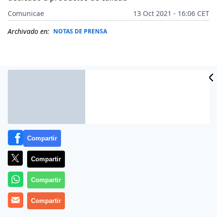
Comunicae
13 Oct 2021 - 16:06 CET
Archivado en:
NOTAS DE PRENSA
Compartir
Compartir
Compartir
CABO DE PEÑAS, marca gallega con más de 120
años de historia, participará en la 34º edición de
Compartir
Salón Gourmets, acercando sus productos al