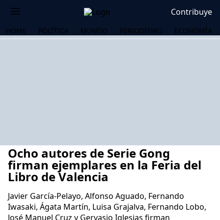
Contribuye
HOME
POLÍTICA
MUNDO
PERIODISMO
ECONOMÍA
Ocho autores de Serie Gong
firman ejemplares en la Feria del
Libro de Valencia
Javier García-Pelayo, Alfonso Aguado, Fernando
OS
Iwasaki, Ágata Martín, Luisa Grajalva, Fernando Lobo,
José Manuel Cruz y Gervasio Iglesias firman