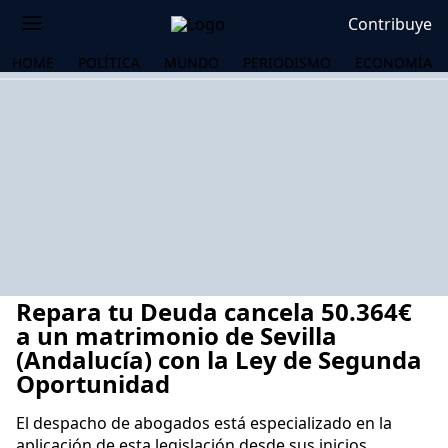
Contribuye
HOME
POLÍTICA
MUNDO
PERIODISMO
ECONOMÍA
Repara tu Deuda cancela 50.364€
a un matrimonio de Sevilla
(Andalucía) con la Ley de Segunda
Oportunidad
OS
El despacho de abogados está especializado en la
aplicación de esta legislación desde sus inicios