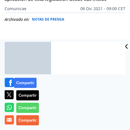
Comunicae
06 Dic 2021 - 09:00 CET
Archivado en:
NOTAS DE PRENSA
Compartir
Compartir
Compartir
El Juzgado de Primera Instancia nº9 de Sevilla
(Andalucía) ha dictado Beneficio de Exoneración del
Compartir
Pasivo Insatisfecho (BEPI) en el caso del matrimonio