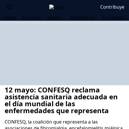
Contribuye
HOME
POLÍTICA
MUNDO
PERIODISMO
ECONOMÍA
12 mayo: CONFESQ reclama
asistencia sanitaria adecuada en
el día mundial de las
enfermedades que representa
OS
CONFESQ, la coalición que representa a las
asociaciones de fibromialgia, encefalomielitis miálgica