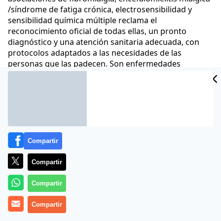
/síndrome de fatiga crónica, electrosensibilidad y
sensibilidad química múltiple reclama el
reconocimiento oficial de todas ellas, un pronto
diagnóstico y una atención sanitaria adecuada, con
protocolos adaptados a las necesidades de las
personas que las padecen. Son enfermedades
crónicas sin cura, pero hay tratamientos posibles para
mejorar la calidad de vida y retrasar la incapacitación
Comunicae
11 May 2022 - 08:01 CET
Archivado en:
NOTAS DE PRENSA
Compartir
Compartir
Compartir
Compartir