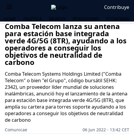
Contribuye
HOME
POLÍTICA
MUNDO
PERIODISMO
ECONOMÍA
Comba Telecom lanza su antena
para estación base integrada
verde 4G/5G (8TR), ayudando a los
operadores a conseguir los
objetivos de neutralidad de
carbono
Comba Telecom Systems Holdings Limited ("Comba
Telecom" o bien "el Grupo", código bursátil SEHK:
2342), un proveedor líder mundial de soluciones
inalámbricas, anunció hoy el lanzamiento de la antena
para estación base integrada verde 4G/5G (8TR), que
amplía su cartera para torres soporte ayudando a los
operadores a conseguir los objetivos de neutralidad
de carbono
OS
Comunicae
06 Jun 2022 - 13:42 CET